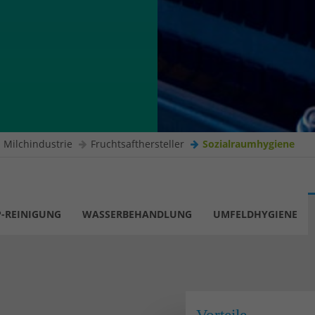
 Milchindustrie
Fruchtsafthersteller
Sozialraumhygiene
P-REINIGUNG
WASSERBEHANDLUNG
UMFELDHYGIENE