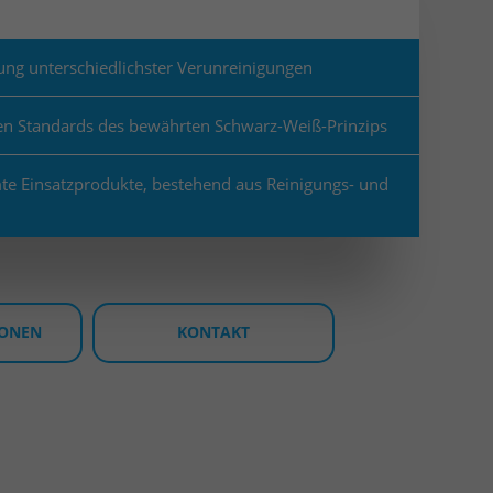
ung unterschiedlichster Verunreinigungen
en Standards des bewährten Schwarz-Weiß-Prinzips
e Einsatzprodukte, bestehend aus Reinigungs- und
IONEN
KONTAKT